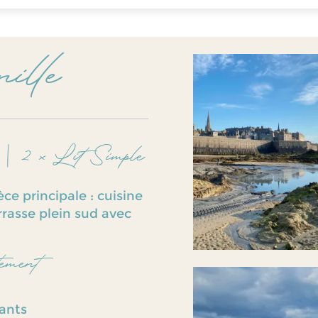
ille
|
2 x Lit Simple
e principale : cuisine
rrasse plein sud avec
ement
lants