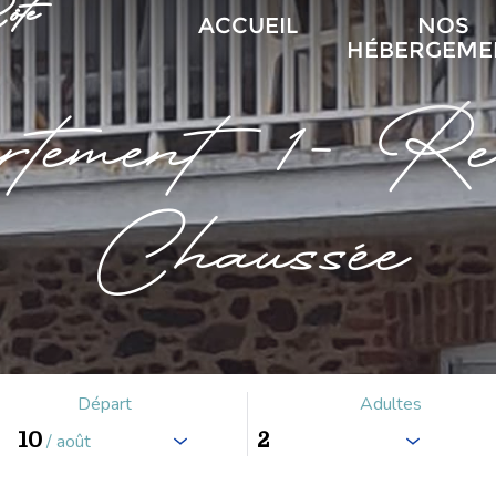
te
ACCUEIL
NOS
HÉBERGEME
rtement 1- Re
Chaussée
Départ
Adultes
10
/ août