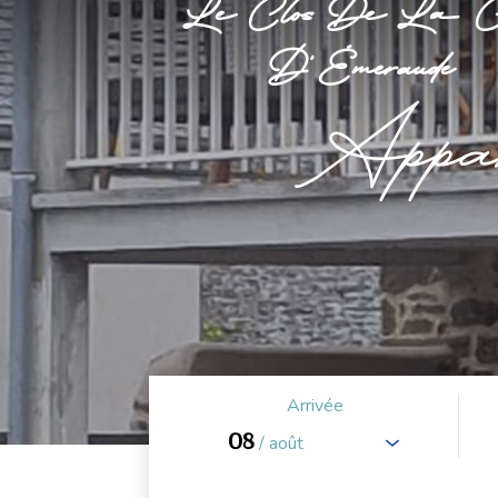
Le Clos De La Cô
D'Émeraude
Appa
Arrivée
08
/ août