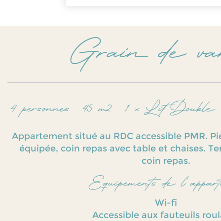
Grain de van
4 personnes
45 m2
1 x Lit Double
Appartement situé au RDC accessible PMR. Pièc
équipée, coin repas avec table et chaises. Te
coin repas.
Equipements de l'appart
Wi-fi
Accessible aux fauteuils rou